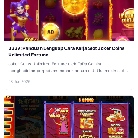
333v: Panduan Lengkap Cara Kerja Slot Joker Coins
Unlimited Fortune
Joker Coins Unlimited Fortune oleh TaDa Gaming
menghadirkan perpaduan menarik antara estetika mesin slot
klasik dengan mekanisme modern yang dinamis....
23 Jun 2026