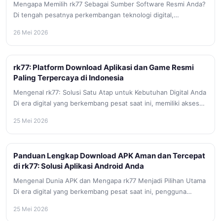
Mengapa Memilih rk77 Sebagai Sumber Software Resmi Anda?
Di tengah pesatnya perkembangan teknologi digital,
kebutuhan akan perangkat lunak atau software...
26 Mei 2026
rk77: Platform Download Aplikasi dan Game Resmi
Paling Terpercaya di Indonesia
Mengenal rk77: Solusi Satu Atap untuk Kebutuhan Digital Anda
Di era digital yang berkembang pesat saat ini, memiliki akses
ke...
25 Mei 2026
Panduan Lengkap Download APK Aman dan Tercepat
di rk77: Solusi Aplikasi Android Anda
Mengenal Dunia APK dan Mengapa rk77 Menjadi Pilihan Utama
Di era digital yang berkembang pesat saat ini, pengguna
smartphone Android...
25 Mei 2026