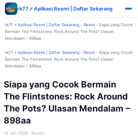
rk77 ⚡ Aplikasi Resmi | Daftar Sekarang
rk77 ⚡ Aplikasi Resmi | Daftar Sekarang
›
Resmi
›
Siapa yang Cocok
Bermain The Flintstones: Rock Around The Pots? Ulasan
Mendalam – 898aa
rk77 ⚡ Aplikasi Resmi | Daftar Sekarang
›
Resmi
›
Siapa yang Cocok
Bermain The Flintstones: Rock Around The Pots? Ulasan
Mendalam – 898aa
Siapa yang Cocok Bermain
The Flintstones: Rock Around
The Pots? Ulasan Mendalam –
898aa
14 Jun 2026
· Resmi