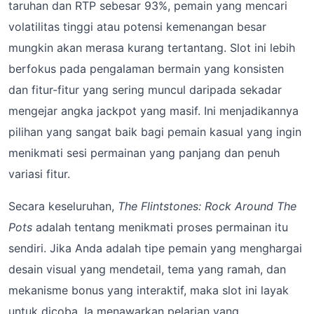
taruhan dan RTP sebesar 93%, pemain yang mencari
volatilitas tinggi atau potensi kemenangan besar
mungkin akan merasa kurang tertantang. Slot ini lebih
berfokus pada pengalaman bermain yang konsisten
dan fitur-fitur yang sering muncul daripada sekadar
mengejar angka jackpot yang masif. Ini menjadikannya
pilihan yang sangat baik bagi pemain kasual yang ingin
menikmati sesi permainan yang panjang dan penuh
variasi fitur.
Secara keseluruhan,
The Flintstones: Rock Around The
Pots
adalah tentang menikmati proses permainan itu
sendiri. Jika Anda adalah tipe pemain yang menghargai
desain visual yang mendetail, tema yang ramah, dan
mekanisme bonus yang interaktif, maka slot ini layak
untuk dicoba. Ia menawarkan pelarian yang