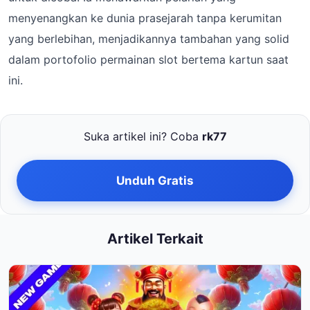
menyenangkan ke dunia prasejarah tanpa kerumitan
yang berlebihan, menjadikannya tambahan yang solid
dalam portofolio permainan slot bertema kartun saat
ini.
Suka artikel ini? Coba
rk77
Unduh Gratis
Artikel Terkait