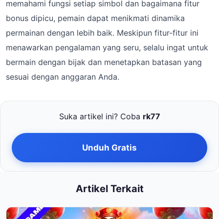
memahami fungsi setiap simbol dan bagaimana fitur
bonus dipicu, pemain dapat menikmati dinamika
permainan dengan lebih baik. Meskipun fitur-fitur ini
menawarkan pengalaman yang seru, selalu ingat untuk
bermain dengan bijak dan menetapkan batasan yang
sesuai dengan anggaran Anda.
Suka artikel ini? Coba
rk77
Unduh Gratis
Artikel Terkait