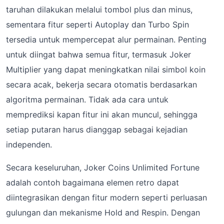
taruhan dilakukan melalui tombol plus dan minus,
sementara fitur seperti Autoplay dan Turbo Spin
tersedia untuk mempercepat alur permainan. Penting
untuk diingat bahwa semua fitur, termasuk Joker
Multiplier yang dapat meningkatkan nilai simbol koin
secara acak, bekerja secara otomatis berdasarkan
algoritma permainan. Tidak ada cara untuk
memprediksi kapan fitur ini akan muncul, sehingga
setiap putaran harus dianggap sebagai kejadian
independen.
Secara keseluruhan, Joker Coins Unlimited Fortune
adalah contoh bagaimana elemen retro dapat
diintegrasikan dengan fitur modern seperti perluasan
gulungan dan mekanisme Hold and Respin. Dengan