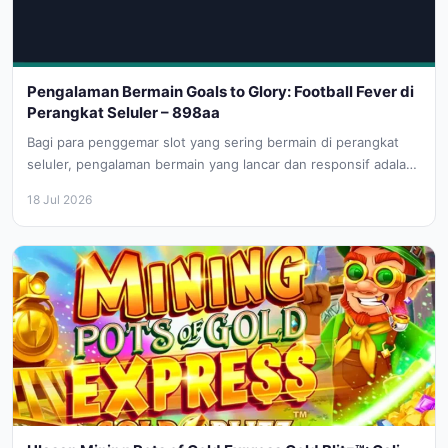
Pengalaman Bermain Goals to Glory: Football Fever di
Perangkat Seluler – 898aa
Bagi para penggemar slot yang sering bermain di perangkat
seluler, pengalaman bermain yang lancar dan responsif adalah
segalanya. Goals to...
18 Jul 2026