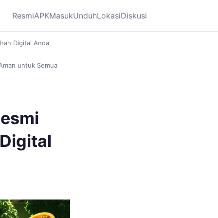
Resmi
APK
Masuk
Unduh
Lokasi
Diskusi
an Digital Anda
 Aman untuk Semua
Resmi
igital