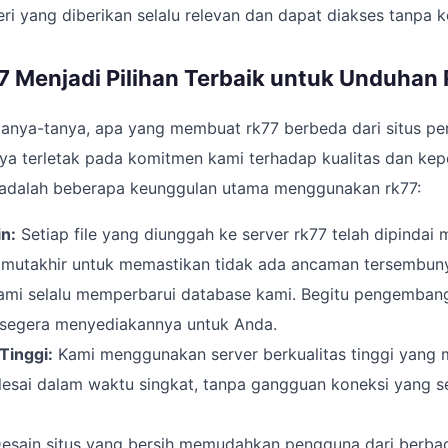
ri yang diberikan selalu relevan dan dapat diakses tanpa k
 Menjadi Pilihan Terbaik untuk Unduhan
anya-tanya, apa yang membuat rk77 berbeda dari situs pe
ya terletak pada komitmen kami terhadap kualitas dan ke
 adalah beberapa keunggulan utama menggunakan rk77:
n:
Setiap file yang diunggah ke server rk77 telah dipinda
s mutakhir untuk memastikan tidak ada ancaman tersembuny
mi selalu memperbarui database kami. Begitu pengembang 
n segera menyediakannya untuk Anda.
Tinggi:
Kami menggunakan server berkualitas tinggi yang
esai dalam waktu singkat, tanpa gangguan koneksi yang ser
esain situs yang bersih memudahkan pengguna dari berbag