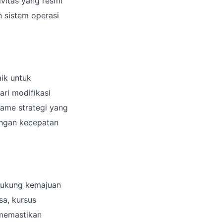
ivitas yang resmi
 sistem operasi
ik untuk
ari modifikasi
ame strategi yang
engan kecepatan
ndukung kemajuan
sa, kursus
 memastikan