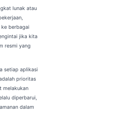
gkat lunak atau
pekerjaan,
 ke berbagai
gintai jika kita
rm resmi yang
setiap aplikasi
dalah prioritas
at melakukan
alu diperbarui,
keamanan dalam