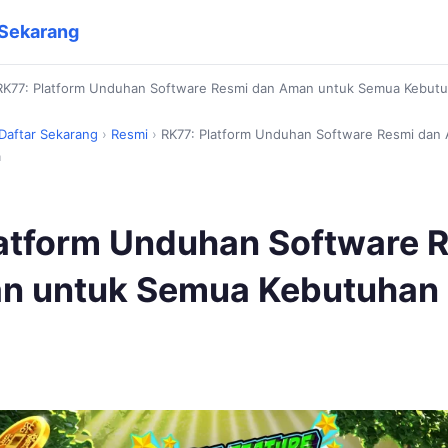
r Sekarang
RK77: Platform Unduhan Software Resmi dan Aman untuk Semua Kebutuh
 Daftar Sekarang
›
Resmi
›
RK77: Platform Unduhan Software Resmi dan
a
latform Unduhan Software 
n untuk Semua Kebutuhan D