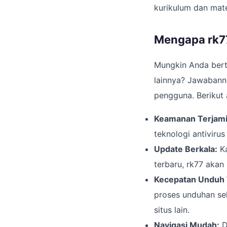
kurikulum dan mate
Mengapa rk77
Mungkin Anda bert
lainnya? Jawabann
pengguna. Berikut
Keamanan Terjami
teknologi antiviru
Update Berkala:
Ka
terbaru, rk77 aka
Kecepatan Unduh 
proses unduhan sel
situs lain.
Navigasi Mudah:
D