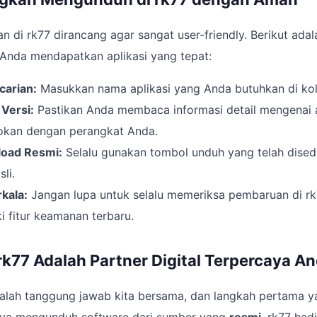
 di rk77 dirancang agar sangat user-friendly. Berikut ada
Anda mendapatkan aplikasi yang tepat:
carian:
Masukkan nama aplikasi yang Anda butuhkan di kol
Versi:
Pastikan Anda membaca informasi detail mengenai a
okan dengan perangkat Anda.
load Resmi:
Selalu gunakan tombol unduh yang telah dised
li.
kala:
Jangan lupa untuk selalu memeriksa pembaruan di rk7
i fitur keamanan terbaru.
rk77 Adalah Partner Digital Terpercaya A
alah tanggung jawab kita bersama, dan langkah pertama ya