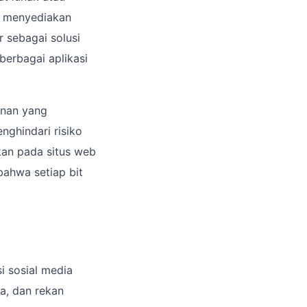
g menyediakan
r sebagai solusi
berbagai aplikasi
anan yang
nghindari risiko
kan pada situs web
bahwa setiap bit
i sosial media
a, dan rekan