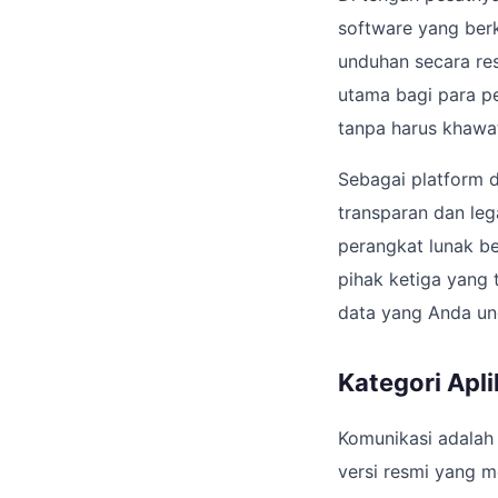
software yang ber
unduhan secara re
utama bagi para pe
tanpa harus khawa
Sebagai platform d
transparan dan le
perangkat lunak be
pihak ketiga yang 
data yang Anda und
Kategori Apl
Komunikasi adalah 
versi resmi yang 