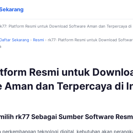
r Sekarang
rk77: Platform Resmi untuk Download Software Aman dan Terpercaya di 
 Daftar Sekarang
›
Resmi
›
rk77: Platform Resmi untuk Download Softwa
a
atform Resmi untuk Downlo
 Aman dan Terpercaya di I
lih rk77 Sebagai Sumber Software Resm
 perkembangan teknologi digital, kebutuhan akan perangka