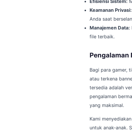
Efisiensi Sistem:
M
Keamanan Privasi:
Anda saat berselanc
Manajemen Data:
file terbaik.
Pengalaman 
Bagi para gamer, t
atau terkena bann
tersedia adalah v
pengalaman bermai
yang maksimal.
Kami menyediakan b
untuk anak-anak. S