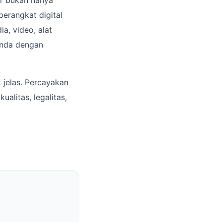
ir bukan hanya
erangkat digital
ia, video, alat
 Anda dengan
jelas. Percayakan
litas, legalitas,