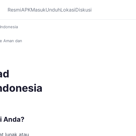
Resmi
APK
Masuk
Unduh
Lokasi
Diskusi
Indonesia
re Aman dan
ad
ndonesia
i Anda?
t lunak atau