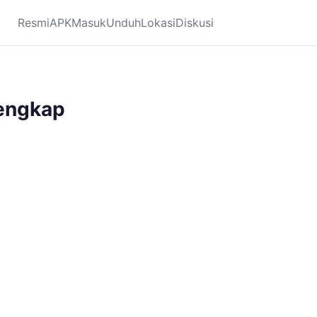
Resmi
APK
Masuk
Unduh
Lokasi
Diskusi
lengkap