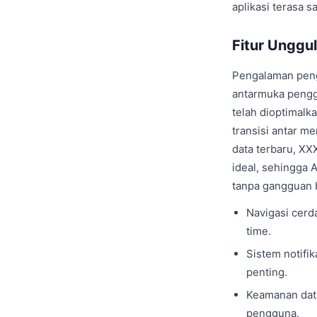
aplikasi terasa 
Fitur Unggu
Pengalaman peng
antarmuka penggun
telah dioptimal
transisi antar m
data terbaru, XX
ideal, sehingga 
tanpa gangguan 
Navigasi cerd
time.
Sistem notifi
penting.
Keamanan data
pengguna.