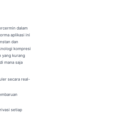
ercermin dalam
orma aplikasi ini
instan dan
eknologi kompresi
n yang kurang
di mana saja
er secara real-
 pembaruan
ivasi setiap