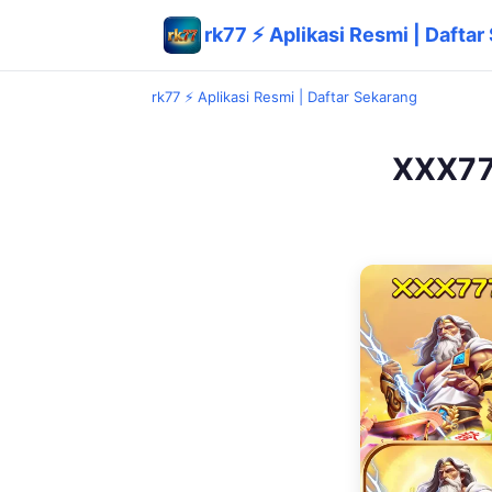
rk77 ⚡ Aplikasi Resmi | Dafta
rk77 ⚡ Aplikasi Resmi | Daftar Sekarang
XXX777