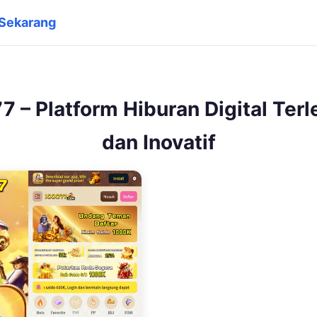
r Sekarang
 – Platform Hiburan Digital Ter
dan Inovatif