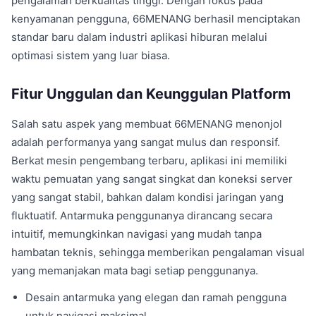
pengalaman berkualitas tinggi. Dengan fokus pada
kenyamanan pengguna, 66MENANG berhasil menciptakan
standar baru dalam industri aplikasi hiburan melalui
optimasi sistem yang luar biasa.
Fitur Unggulan dan Keunggulan Platform
Salah satu aspek yang membuat 66MENANG menonjol
adalah performanya yang sangat mulus dan responsif.
Berkat mesin pengembang terbaru, aplikasi ini memiliki
waktu pemuatan yang sangat singkat dan koneksi server
yang sangat stabil, bahkan dalam kondisi jaringan yang
fluktuatif. Antarmuka penggunanya dirancang secara
intuitif, memungkinkan navigasi yang mudah tanpa
hambatan teknis, sehingga memberikan pengalaman visual
yang memanjakan mata bagi setiap penggunanya.
Desain antarmuka yang elegan dan ramah pengguna
untuk navigasi maksimal.